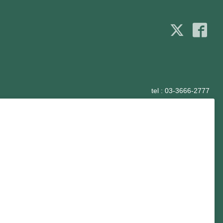
tel :
03-3666-2777