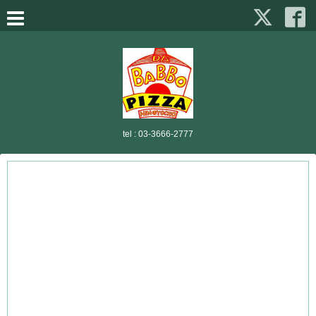
tel :
03-3666-2777