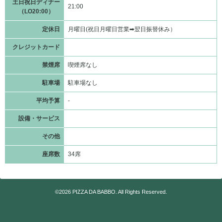
土日祝日ディナー
21:00
（LO20:00）
定休日
月曜日(祝日月曜日営業➡翌日振替休み）
クレジットカード
禁煙席
喫煙席なし
駐車場
駐車場なし
平均予算
-
設備・サービス
その他
座席数
34席
©2026
PIZZA DA BABBO
. All Rights Reserved.