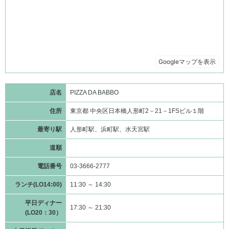
店名
PIZZA DA BABBO
住所
東京都 中央区日本橋人形町2－21－1FSビル１階
最寄り駅
人形町駅、浜町駅、水天宮駅
道順
電話番号
03-3666-2777
ランチ(LO14:00)
11:30 ～ 14:30
平日ディナー
17:30 ～ 21:30
(LO20：30）