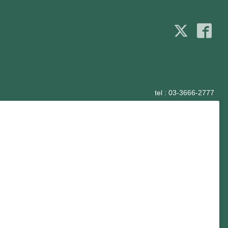
tel :
03-3666-2777